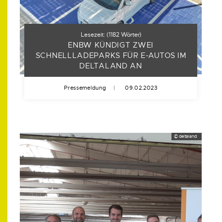
Lesezeit:
(
1182
Wörter)
ENBW KÜNDIGT ZWEI
SCHNELLLADEPARKS FÜR E-AUTOS IM
DELTALAND AN
Pressemeldung
|
09.02.2023
© deltaland