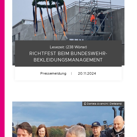
Lesezeit:
(
238
Wörter)
RICHTFEST BEIM BUNDESWEHR-
BEKLEIDUNGSMANAGEMENT
Pressemeldung
|
20.11.2024
© Daniela Avancini | Deltaland