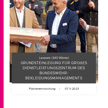
Lesezeit:
(
340
Wörter)
GRUNDSTEINLEGUNG FÜR GRO
ẞ
ES
DIENSTLEISTUNGSZENTRUM DES
BUNDESWEHR-
BEKLEIDUNGSMANAGEMENTS
Flächenentwicklung
|
07.11.2023