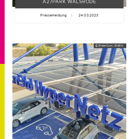
A27PARK WALSRODE
Pressemeldung
|
24.03.2023
© Endre Dulic | EnBW