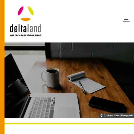
© Andrew Neel |
Unsplash