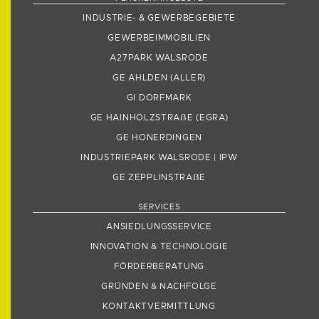
INDUSTRIE- & GEWERBEGEBIETE
GEWERBEIMMOBILIEN
A27PARK WALSRODE
GE AHLDEN (ALLER)
GI DORFMARK
GE HAINHOLZSTRA
ẞ
E (EGRA)
GE HONERDINGEN
INDUSTRIEPARK WALSRODE | IPW
GE ZEPPLINSTRA
ẞ
E
SERVICES
ANSIEDLUNGSSERVICE
INNOVATION & TECHNOLOGIE
FÖRDERBERATUNG
GRÜNDEN & NACHFOLGE
KONTAKTVERMITTLUNG