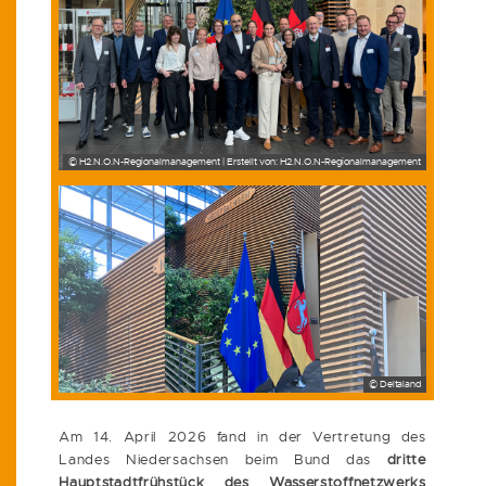
© H2.N.O.N-Regionalmanagement | Erstellt von: H2.N.O.N-Regionalmanagement
© Deltaland
Am 14. April 2026 fand in der Vertretung des
Landes Niedersachsen beim Bund das
dritte
Hauptstadtfrühstück des Wasserstoffnetzwerks