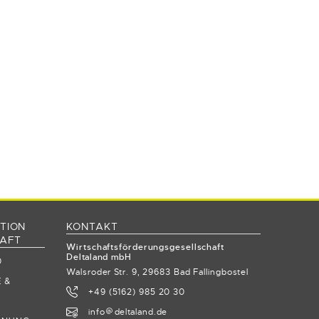
TION
KONTAKT
HAFT
Wirtschaftsförderungsgesellschaft
Deltaland mbH
0
Walsroder Str. 9, 29683 Bad Fallingbostel
 &
+49 (5162) 985 20 30
info
deltaland.de