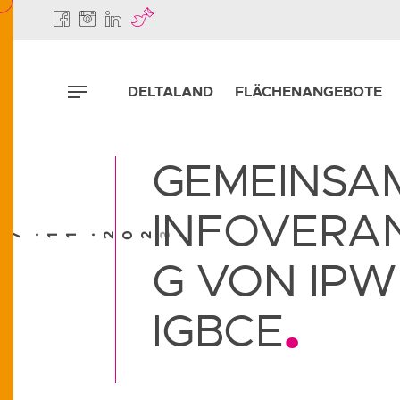
DELTALAND
FLÄCHENANGEBOTE
GEMEINSA
INFOVERA
0
0
7
2
2
3
1
1
.
.
G VON IPW
IGBCE