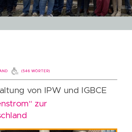
LAND
(
546
WÖRTER)
taltung von IPW und IGBCE
nstrom“ zur
schland