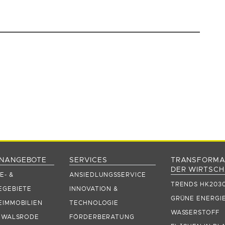
NANGEBOTE
SERVICES
TRANSFORMA
DER WIRTSC
E- &
ANSIEDLUNGSSERVICE
TRENDS HK203
GEBIETE
INNOVATION &
GRÜNE ENERGIE
IMMOBILIEN
TECHNOLOGIE
WASSERSTOFF
 WALSRODE
FÖRDERBERATUNG