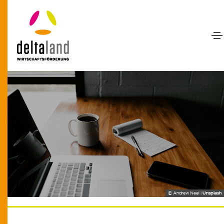
© Andrew Neel |
Unsplash