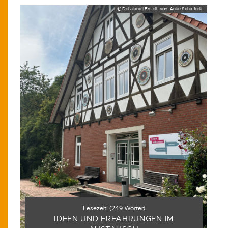
© Deltaland | Erstellt von: Anke Schaffrek
Lesezeit:
(
249
Wörter)
IDEEN UND ERFAHRUNGEN IM