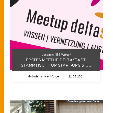
Lesezeit:
(
186
Wörter)
ERSTES MEETUP DELTASTART:
STAMMTISCH FÜR START-UPS & CO
Gründen & Nachfolge
|
22.05.2024
© Daniel Kipp |
H2.NON/MCon