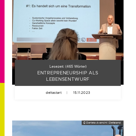
Lesezeit:
(
465
Wörter)
ENTREPRENEURSHIP ALS
LEBENSENTWURF
deltastart
|
15.11.2023
© Daniela Avancini | Deltaland