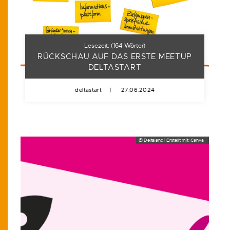
Lesezeit:
(
164
Wörter)
RÜCKSCHAU AUF DAS ERSTE MEETUP
DELTASTART
deltastart
|
27.06.2024
© Deltaland | Erstellt mit: Canva