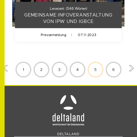
Lesezeit:
(
546
Wörter)
GEMEINSAME INFOVERANSTALTUNG
VON IPW UND IGBCE
Pressemeldung
|
07.11.2023
1
2
3
4
5
6
DELTALAND