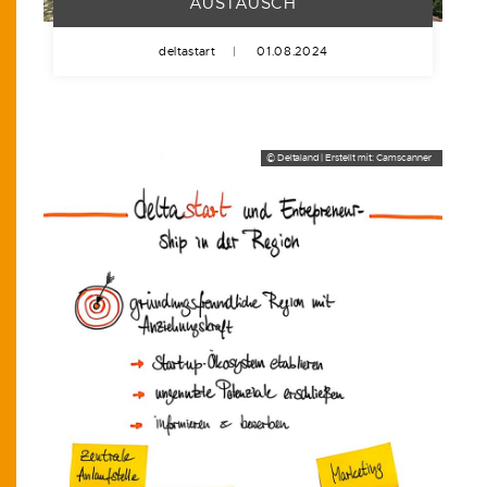
AUSTAUSCH
deltastart
|
01.08.2024
© Deltaland | Erstellt mit: Camscanner