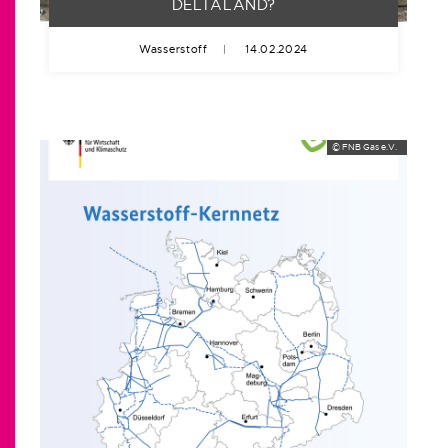
DELTALAND?
Wasserstoff
|
14.02.2024
© FNB Gas e.V.