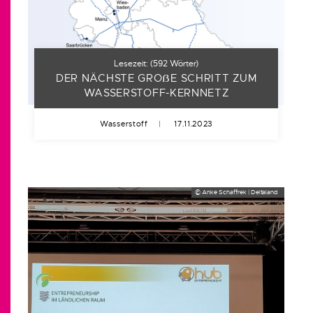
Lesezeit:
(
592
Wörter)
DER NÄCHSTE GRO
ẞ
E SCHRITT ZUM
WASSERSTOFF-KERNNETZ
Wasserstoff
|
17.11.2023
© Anke Schaffrek | Deltaland